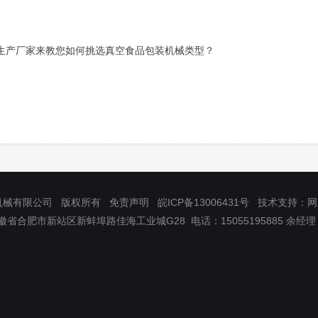
生产厂家来教您如何挑选真空食品包装机械类型？
机械有限公司 版权所有
免责声明
皖ICP备13006431号
技术支持
：
网
省合肥市新站区新蚌埠路佳海工业城G28 电话：15055195885 余经