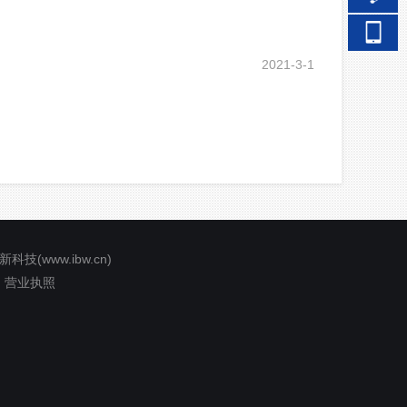
2021
-
3
-
1
新科技
(
www.ibw.cn
)
理
营业执照