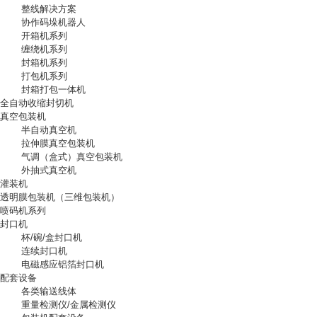
整线解决方案
协作码垛机器人
开箱机系列
缠绕机系列
封箱机系列
打包机系列
封箱打包一体机
全自动收缩封切机
真空包装机
半自动真空机
拉伸膜真空包装机
气调（盒式）真空包装机
外抽式真空机
灌装机
透明膜包装机（三维包装机）
喷码机系列
封口机
杯/碗/盒封口机
连续封口机
电磁感应铝箔封口机
配套设备
各类输送线体
重量检测仪/金属检测仪