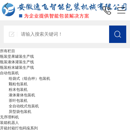
所有栏目
瓶装坚果罐装生产线
瓶装液体灌装生产线
瓶装粉末罐装生产线
自动包装机
给袋式（组合秤）包装机
颗粒包装机
粉末包装机
液体膏体包装机
茶叶包装机
全自动枕式包装机
异型袋包装机
无序理料机
装箱机器人
开箱封箱打包码垛系列