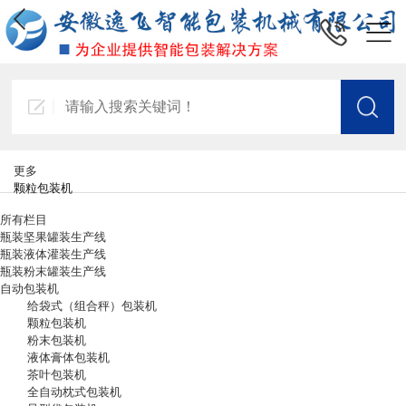
更多
颗粒包装机
所有栏目
瓶装坚果罐装生产线
瓶装液体灌装生产线
瓶装粉末罐装生产线
自动包装机
给袋式（组合秤）包装机
颗粒包装机
粉末包装机
液体膏体包装机
茶叶包装机
全自动枕式包装机