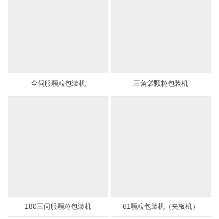
全伺服颗粒包装机
三角袋颗粒包装机
180三伺服颗粒包装机
61颗粒包装机（夹板机）