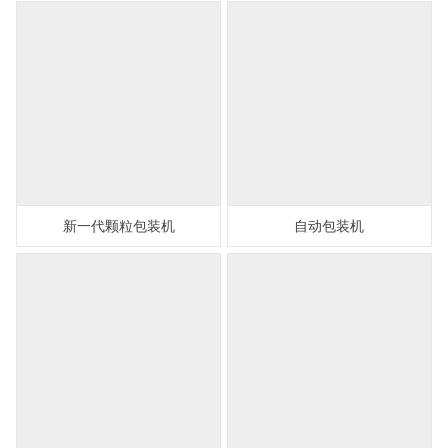
新一代颗粒包装机
自动包装机