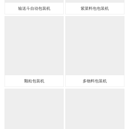
输送斗自动包装机
紫菜料包包装机
颗粒包装机
多物料包装机