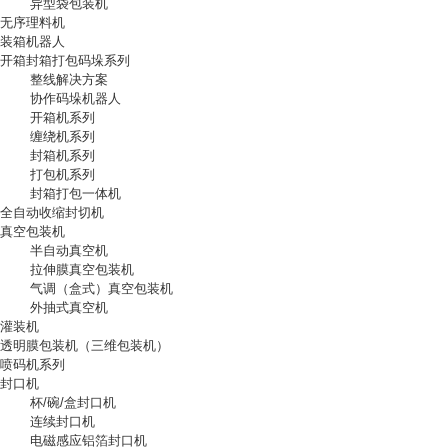
异型袋包装机
无序理料机
装箱机器人
开箱封箱打包码垛系列
整线解决方案
协作码垛机器人
开箱机系列
缠绕机系列
封箱机系列
打包机系列
封箱打包一体机
全自动收缩封切机
真空包装机
半自动真空机
拉伸膜真空包装机
气调（盒式）真空包装机
外抽式真空机
灌装机
透明膜包装机（三维包装机）
喷码机系列
封口机
杯/碗/盒封口机
连续封口机
电磁感应铝箔封口机